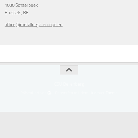
1030 Schaerbeek
Brussels, BE
office@metallurgy-europe.eu
CSU Bellenberg
Präsentiert von
- Entworfen mit dem
Hueman-Theme